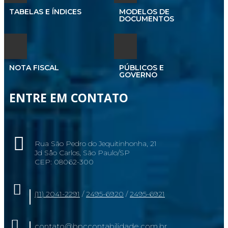
TABELAS E ÍNDICES
MODELOS DE
DOCUMENTOS
NOTA FISCAL
PÚBLICOS E
GOVERNO
ENTRE EM CONTATO
Rua São Pedro do Jequitinhonha, 21
Jd Sâo Carlos, São Paulo/SP
CEP: 08062-300
(11) 2041-2291
/
2495-6920
/
2495-6921
contato@bpccontabilidade.com.br