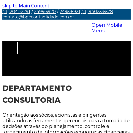
skip to Main Content
(11) 2041-2291
/
2495-6920
/
2495-6921
(11) 94023-5578
contato@bpccontabilidade.com.br
Open Mobile
Menu
DEPARTAMENTO CONSULTORIA
DEPARTAMENTO
CONSULTORIA
Orientação aos sócios, acionistas e dirigentes
utilizando as ferramentas gerenciais para a tomada de
decisões através do planejamento, controle e
fornecimento de informações econômicas, financeiras