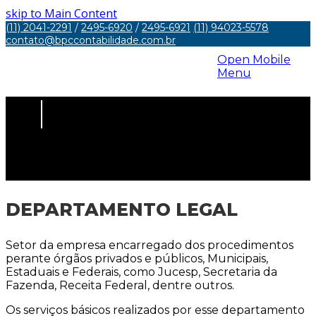
skip to Main Content
(11) 2041-2291
/
2495-6920
/
2495-6921
(11) 94023-5578
contato@bpccontabilidade.com.br
Open Mobile
Menu
DEPARTAMENTO LEGAL
DEPARTAMENTO LEGAL
Setor da empresa encarregado dos procedimentos
perante órgãos privados e públicos, Municipais,
Estaduais e Federais, como Jucesp, Secretaria da
Fazenda, Receita Federal, dentre outros.
Os serviços básicos realizados por esse departamento