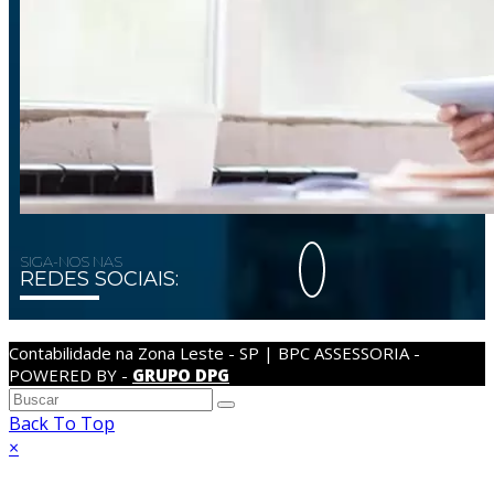
SIGA-NOS NAS
REDES SOCIAIS:
Contabilidade na Zona Leste - SP | BPC ASSESSORIA -
POWERED BY -
GRUPO DPG
Back To Top
×