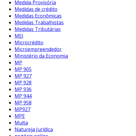
Medida Provisória
Medidas de crédito
Medidas Econômicas
Medidas Trabalhistas
Medidas Tributárias
MEI
Microcrédito
Microempreendedor
Ministério da Economia
MP
MP 905
MP 927
MP 928
MP 936
MP 944
MP 958
MP927
MPE
Multa
Natureja Jurídica
negócio online