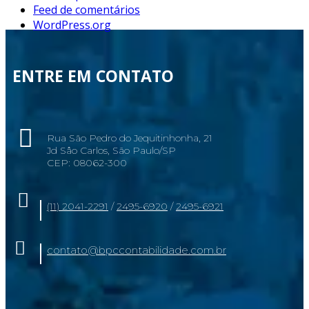
Feed de comentários
WordPress.org
ENTRE EM CONTATO
Rua São Pedro do Jequitinhonha, 21
Jd Sâo Carlos, São Paulo/SP
CEP: 08062-300
(11) 2041-2291
/
2495-6920
/
2495-6921
contato@bpccontabilidade.com.br