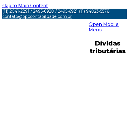
skip to Main Content
(11) 2041-2291
/
2495-6920
/
2495-6921
(11) 94023-5578
contato@bpccontabilidade.com.br
Open Mobile
Menu
Dívidas
tributárias