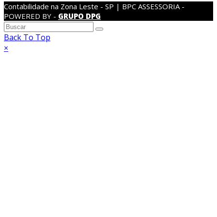
Contabilidade na Zona Leste - SP | BPC ASSESSORIA -
POWERED BY -
GRUPO DPG
Back To Top
×