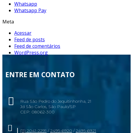
Whatsapp
Whatsapp Pay
Meta
Acessar
Feed de posts
Feed de comentários
WordPress.org
ENTRE EM CONTATO
Rua São Pedro do Jequitinhonha, 21
Jd Sâo Carlos, São Paulo/SP
CEP: 08062-300
(11) 2041-2291
/
2495-6920
/
2495-6921