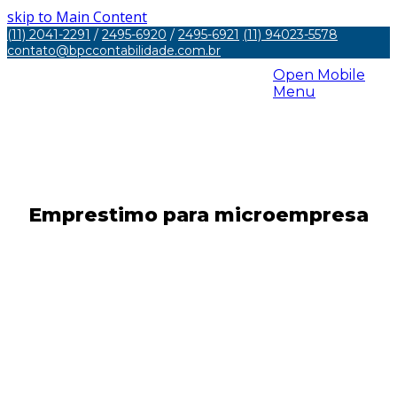
skip to Main Content
(11) 2041-2291
/
2495-6920
/
2495-6921
(11) 94023-5578
contato@bpccontabilidade.com.br
Open Mobile
Menu
Emprestimo para microempresa