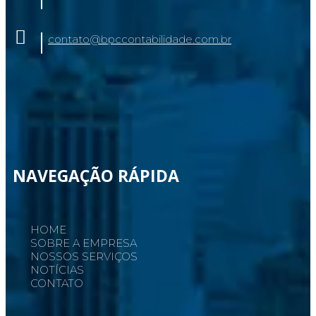
contato@bpccontabilidade.com.br
NAVEGAÇÃO RÁPIDA
HOME
SOBRE A EMPRESA
NOSSOS SERVIÇOS
NOTÍCIAS
CONTATO