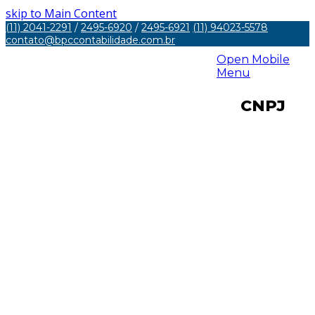
skip to Main Content
(11) 2041-2291
/
2495-6920
/
2495-6921
(11) 94023-5578
contato@bpccontabilidade.com.br
Open Mobile
Menu
CNPJ