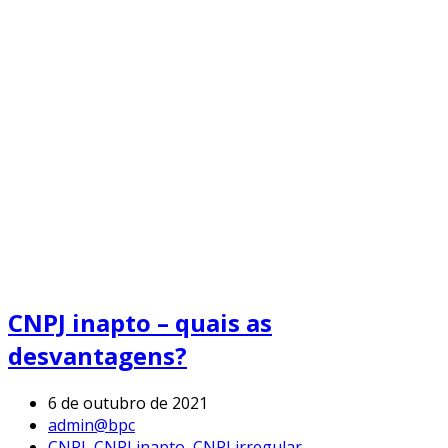
CNPJ inapto – quais as
desvantagens?
6 de outubro de 2021
admin@bpc
CNPJ
,
CNPJ inapto
,
CNPJ irregular