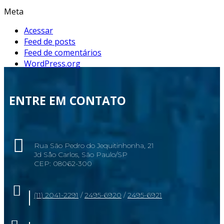
Meta
Acessar
Feed de posts
Feed de comentários
WordPress.org
ENTRE EM CONTATO
Rua São Pedro do Jequitinhonha, 21
Jd Sâo Carlos, São Paulo/SP
CEP: 08062-300
(11) 2041-2291
/
2495-6920
/
2495-6921