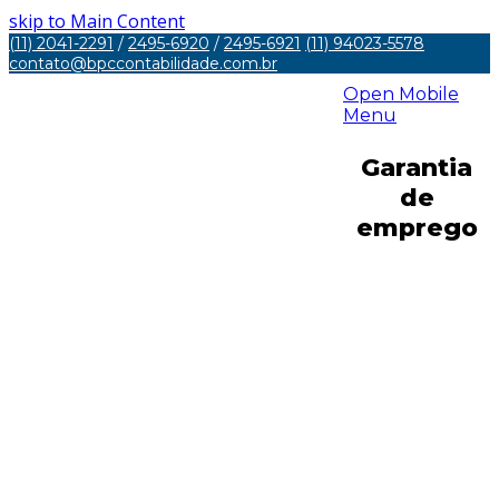
skip to Main Content
(11) 2041-2291
/
2495-6920
/
2495-6921
(11) 94023-5578
contato@bpccontabilidade.com.br
Open Mobile
Menu
Garantia
de
emprego