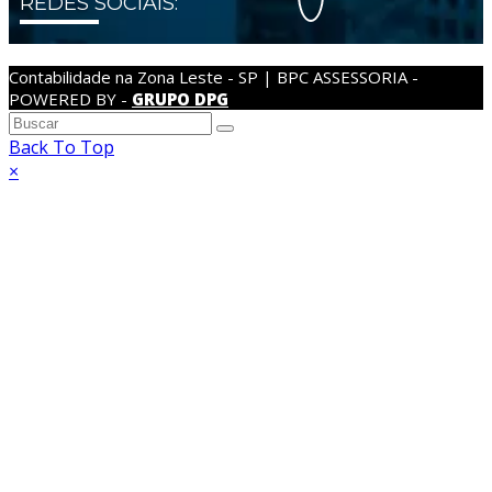
REDES SOCIAIS:
Contabilidade na Zona Leste - SP | BPC ASSESSORIA -
POWERED BY -
GRUPO DPG
Back To Top
×