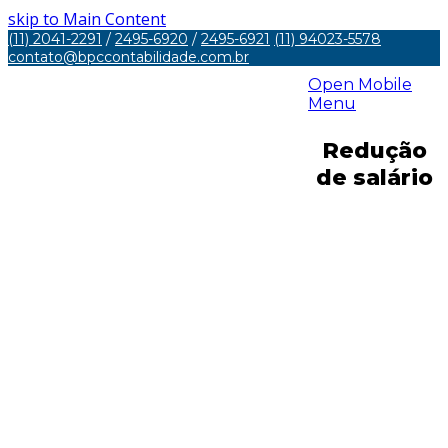
skip to Main Content
(11) 2041-2291
/
2495-6920
/
2495-6921
(11) 94023-5578
contato@bpccontabilidade.com.br
Open Mobile
Menu
Redução
de salário