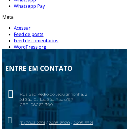
Whatsapp Pay
Meta
Acessar
Feed de posts
Feed de comentários
WordPress.org
ENTRE EM CONTATO
Rua São Pedro do Jequitinhonha, 21
Jd Sâo Carlos, São Paulo/SP
CEP: 08062-300
(11) 2041-2291
/
2495-6920
/
2495-6921