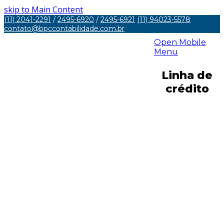
skip to Main Content
(11) 2041-2291
/
2495-6920
/
2495-6921
(11) 94023-5578
contato@bpccontabilidade.com.br
Open Mobile
Menu
Linha de
crédito