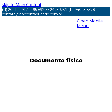
skip to Main Content
(11) 2041-2291
/
2495-6920
/
2495-6921
(11) 94023-5578
contato@bpccontabilidade.com.br
Open Mobile
Menu
Documento físico