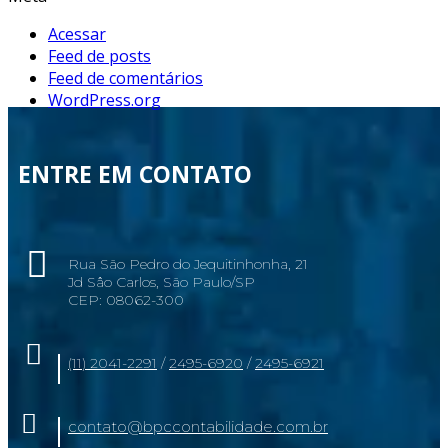
Acessar
Feed de posts
Feed de comentários
WordPress.org
ENTRE EM CONTATO
Rua São Pedro do Jequitinhonha, 21
Jd Sâo Carlos, São Paulo/SP
CEP: 08062-300
(11) 2041-2291
/
2495-6920
/
2495-6921
contato@bpccontabilidade.com.br