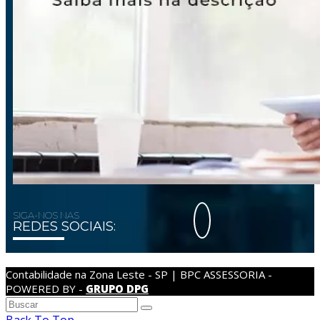
SIGA-NOS NAS
REDES SOCIAIS:
Contabilidade na Zona Leste - SP | BPC ASSESSORIA -
POWERED BY -
GRUPO DPG