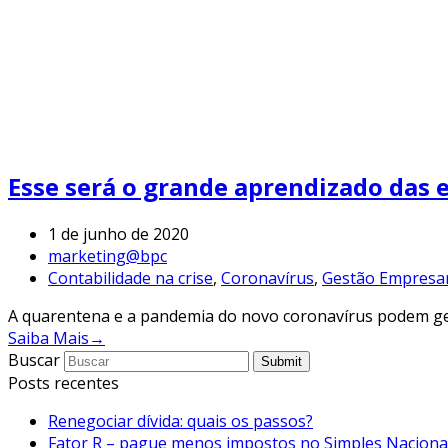
Esse será o grande aprendizado das
1 de junho de 2020
marketing@bpc
Contabilidade na crise
,
Coronavírus
,
Gestão Empresar
A quarentena e a pandemia do novo coronavírus podem ger
Saiba Mais
→
Buscar
Submit
Posts recentes
Renegociar dívida: quais os passos?
Fator R – pague menos impostos no Simples Nacional