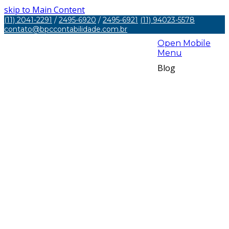
skip to Main Content
(11) 2041-2291
/
2495-6920
/
2495-6921
(11) 94023-5578
contato@bpccontabilidade.com.br
Open Mobile
Menu
Blog