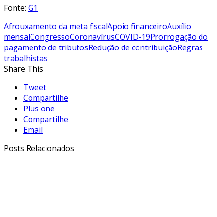
Fonte:
G1
Afrouxamento da meta fiscal
Apoio financeiro
Auxílio
mensal
Congresso
Coronavírus
COVID-19
Prorrogação do
pagamento de tributos
Redução de contribuição
Regras
trabalhistas
Share This
Tweet
Compartilhe
Plus one
Compartilhe
Email
Posts Relacionados