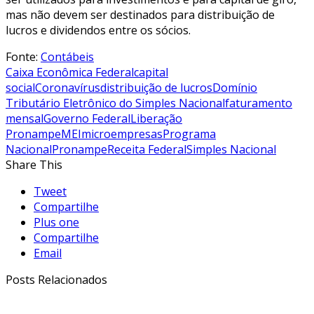
mas não devem ser destinados para distribuição de
lucros e dividendos entre os sócios.
Fonte:
Contábeis
Caixa Econômica Federal
capital
social
Coronavírus
distribuição de lucros
Domínio
Tributário Eletrônico do Simples Nacional
faturamento
mensal
Governo Federal
Liberação
Pronampe
MEI
microempresas
Programa
Nacional
Pronampe
Receita Federal
Simples Nacional
Share This
Tweet
Compartilhe
Plus one
Compartilhe
Email
Posts Relacionados