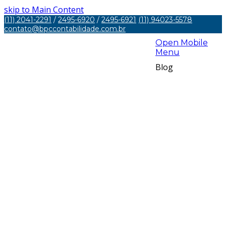
skip to Main Content
(11) 2041-2291
/
2495-6920
/
2495-6921
(11) 94023-5578
contato@bpccontabilidade.com.br
Open Mobile
Menu
Blog