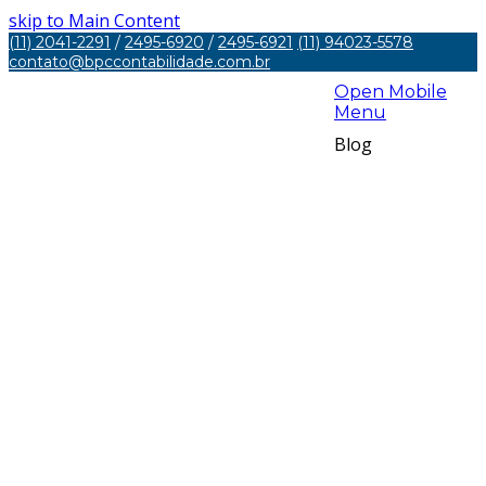
skip to Main Content
(11) 2041-2291
/
2495-6920
/
2495-6921
(11) 94023-5578
contato@bpccontabilidade.com.br
Open Mobile
Menu
Blog