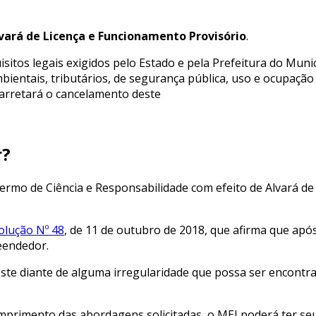
vará de Licença e Funcionamento Provisório
.
isitos legais exigidos pelo Estado e pela Prefeitura do Muni
ntais, tributários, de segurança pública, uso e ocupação do
carretará o cancelamento deste
r?
rmo de Ciência e Responsabilidade com efeito de Alvará de
olução Nº 48
, de 11 de outubro de 2018, que afirma que ap
eendedor.
este diante de alguma irregularidade que possa ser encontr
umprimento das abordagens solicitadas, o MEI poderá ter se