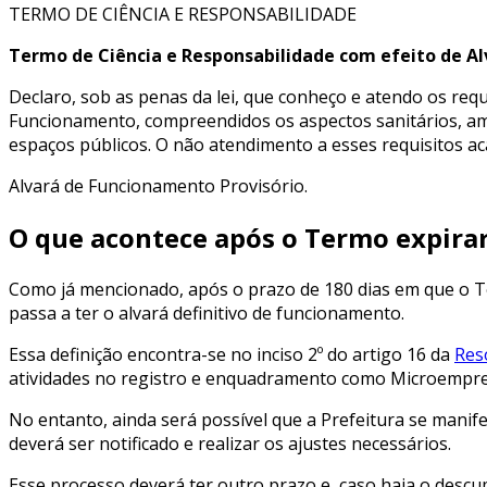
TERMO DE CIÊNCIA E RESPONSABILIDADE
Termo de Ciência e Responsabilidade com efeito de Al
Declaro, sob as penas da lei, que conheço e atendo os requ
Funcionamento, compreendidos os aspectos sanitários, ambie
espaços públicos. O não atendimento a esses requisitos a
Alvará de Funcionamento Provisório.
O que acontece após o Termo expira
Como já mencionado, após o prazo de 180 dias em que o Te
passa a ter o alvará definitivo de funcionamento.
Essa definição encontra-se no inciso 2º do artigo 16 da
Res
atividades no registro e enquadramento como Microempr
No entanto, ainda será possível que a Prefeitura se manif
deverá ser notificado e realizar os ajustes necessários.
Esse processo deverá ter outro prazo e, caso haja o desc