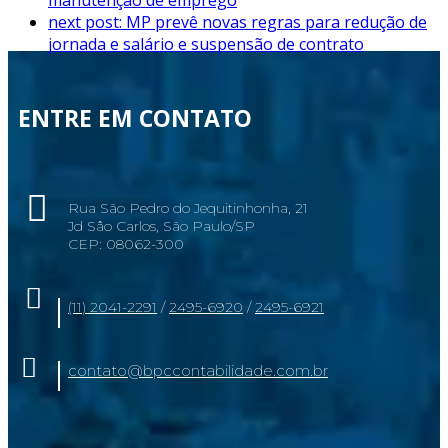
next post:
MP prevê novas regras para redução de
jornada e salário e suspensão de contrato
ENTRE EM CONTATO
Rua São Pedro do Jequitinhonha, 21
Jd Sâo Carlos, São Paulo/SP
CEP: 08062-300
(11) 2041-2291
/
2495-6920
/
2495-6921
contato@bpccontabilidade.com.br