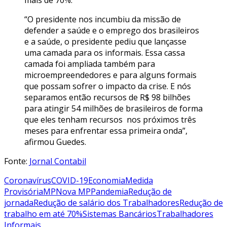
mais de 70%.
“O presidente nos incumbiu da missão de
defender a saúde e o emprego dos brasileiros
e a saúde, o presidente pediu que lançasse
uma camada para os informais. Essa cassa
camada foi ampliada também para
microempreendedores e para alguns formais
que possam sofrer o impacto da crise. E nós
separamos então recursos de R$ 98 bilhões
para atingir 54 milhões de brasileiros de forma
que eles tenham recursos nos próximos três
meses para enfrentar essa primeira onda”,
afirmou Guedes.
Fonte:
Jornal Contabil
Coronavírus
COVID-19
Economia
Medida
Provisória
MP
Nova MP
Pandemia
Redução de
jornada
Redução de salário dos Trabalhadores
Redução de
trabalho em até 70%
Sistemas Bancários
Trabalhadores
Informais