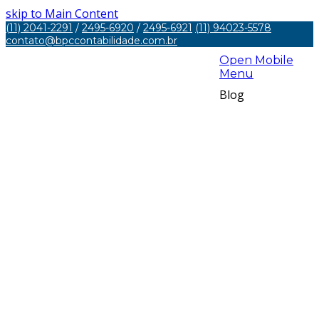
skip to Main Content
(11) 2041-2291
/
2495-6920
/
2495-6921
(11) 94023-5578
contato@bpccontabilidade.com.br
Open Mobile
Menu
Blog