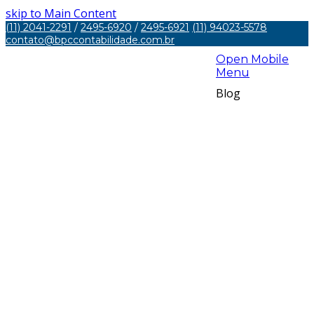
skip to Main Content
(11) 2041-2291
/
2495-6920
/
2495-6921
(11) 94023-5578
contato@bpccontabilidade.com.br
Open Mobile
Menu
Blog