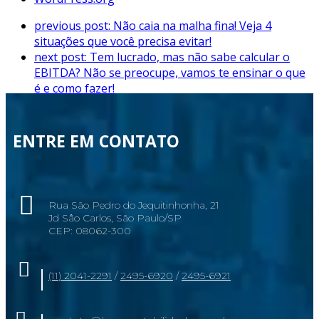
previous post:
Não caia na malha fina! Veja 4
situações que você precisa evitar!
next post:
Tem lucrado, mas não sabe calcular o
EBITDA? Não se preocupe, vamos te ensinar o que
é e como fazer!
ENTRE EM CONTATO
Rua São Pedro do Jequitinhonha, 21
Jd Sâo Carlos, São Paulo/SP
CEP: 08062-300
(11) 2041-2291
/
2495-6920
/
2495-6921