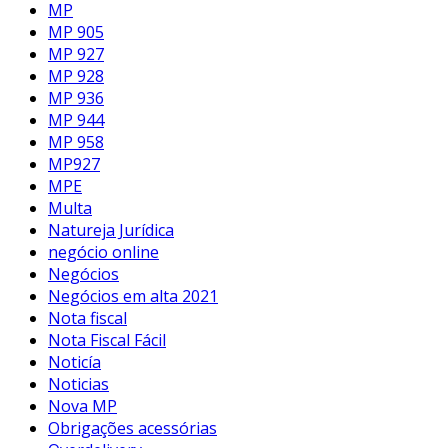
MP
MP 905
MP 927
MP 928
MP 936
MP 944
MP 958
MP927
MPE
Multa
Natureja Jurídica
negócio online
Negócios
Negócios em alta 2021
Nota fiscal
Nota Fiscal Fácil
Noticía
Noticias
Nova MP
Obrigações acessórias