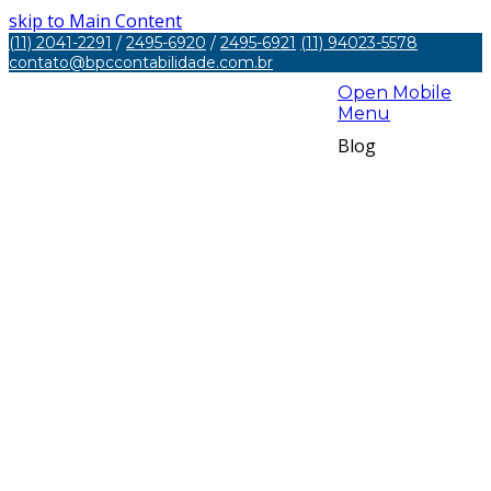
skip to Main Content
(11) 2041-2291
/
2495-6920
/
2495-6921
(11) 94023-5578
contato@bpccontabilidade.com.br
Open Mobile
Menu
Blog