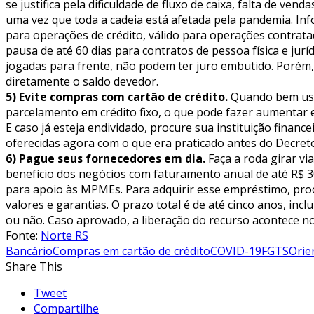
se justifica pela dificuldade de fluxo de caixa, falta de
uma vez que toda a cadeia está afetada pela pandemia. Inf
para operações de crédito, válido para operações contratad
pausa de até 60 dias para contratos de pessoa física e jurí
jogadas para frente, não podem ter juro embutido. Porém,
diretamente o saldo devedor.
5) Evite compras com cartão de crédito.
Quando bem usa
parcelamento em crédito fixo, o que pode fazer aumentar 
E caso já esteja endividado, procure sua instituição financ
oferecidas agora com o que era praticado antes do Decreto
6) Pague seus fornecedores em dia.
Faça a roda girar vi
benefício dos negócios com faturamento anual de até R$ 30
para apoio às MPMEs. Para adquirir esse empréstimo, proc
valores e garantias. O prazo total é de até cinco anos, inc
ou não. Caso aprovado, a liberação do recurso acontece no
Fonte:
Norte RS
Bancário
Compras em cartão de crédito
COVID-19
FGTS
Orie
Share This
Tweet
Compartilhe