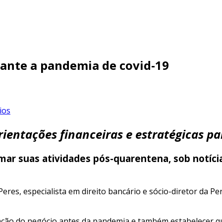
rante a pandemia de covid-19
ios
orientações financeiras e estratégicas p
omar suas atividades pós-quarentena, sob notíc
s, especialista em direito bancário e sócio-diretor da Pe
tuação do negócio antes da pandemia e também estabelecer q