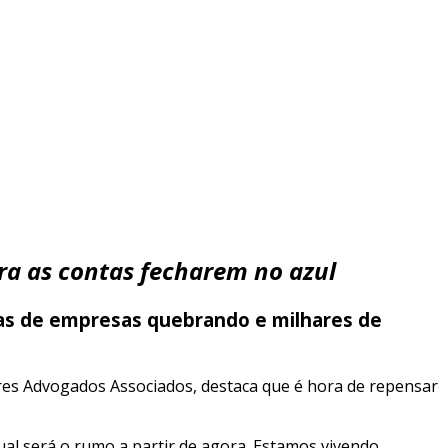
ara as contas fecharem no azul
ias de empresas quebrando e milhares de
res Advogados Associados, destaca que é hora de repensar
ual será o rumo a partir de agora. Estamos vivendo