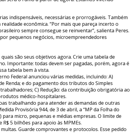
rias indispensáveis, necessárias e prorrogáveis. Também
realidade econômica. “Por mais que pareça incerto o
brasileiro sempre consegue se reinventar”, salienta Peres.
omo por pequenos negócios, microempreendedores
 quais são seus objetivos agora. Crie uma tabela de
no. Importante: todas devem ser pagadas, porém, agora é
ssa tabela bem à vista.
no Federal anunciou várias medidas, incluindo: A)
o de Renda; e do pagamento dos tributos do Simples
 trabalhadores; C) Redução: da contribuição obrigatória ao
produtos médico-hospitalares.
soas trabalhando para atender as demandas de outras
dida Provisória 944, de 3 de abril, a “MP da Folha do
 para micro, pequenas e médias empresas. O limite de
de R$ 5 bilhões para apoio às MPMEs.
is multas. Guarde comprovantes e protocolos. Esse pedido