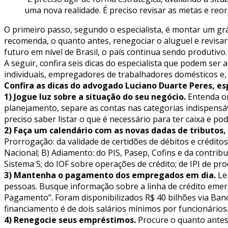
uma nova realidade. É preciso revisar as metas e reorg
O primeiro passo, segundo o especialista, é montar um gr
recomenda, o quanto antes, renegociar o aluguel e revisa
futuro em nível de Brasil, o país continua sendo produtivo
A seguir, confira seis dicas do especialista que podem 
individuais, empregadores de trabalhadores domésticos e, 
Confira as dicas do advogado Luciano Duarte Peres, esp
1) Jogue luz sobre a situação do seu negócio.
Entenda on
planejamento, separe as contas nas categorias indispensá
preciso saber listar o que é necessário para ter caixa e po
2) Faça um calendário com as novas dadas de tributos,
Prorrogação: da validade de certidões de débitos e crédit
Nacional; B) Adiamento: do PIS, Pasep, Cofins e da contri
Sistema S; do IOF sobre operações de crédito; de IPI de p
3) Mantenha o pagamento dos empregados em dia.
Lem
pessoas. Busque informação sobre a linha de crédito emerg
Pagamento”. Foram disponibilizados R$ 40 bilhões via Ban
financiamento é de dois salários mínimos por funcionários
4) Renegocie seus empréstimos.
Procure o quanto antes 