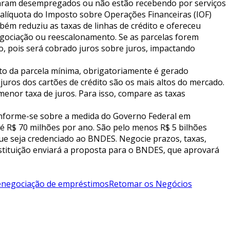
 ficaram desempregados ou não estão recebendo por serviços
 alíquota do Imposto sobre Operações Financeiras (IOF)
mbém reduziu as taxas de linhas de crédito e ofereceu
enegociação ou reescalonamento. Se as parcelas forem
, pois será cobrado juros sobre juros, impactando
 da parcela mínima, obrigatoriamente é gerado
uros dos cartões de crédito são os mais altos do mercado.
 menor taxa de juros. Para isso, compare as taxas
o, informe-se sobre a medida do Governo Federal em
té R$ 70 milhões por ano. São pelo menos R$ 5 bilhões
ue seja credenciado ao BNDES. Negocie prazos, taxas,
 instituição enviará a proposta para o BNDES, que aprovará
negociação de empréstimos
Retomar os Negócios