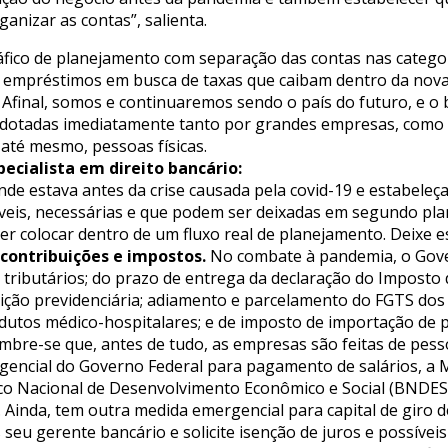
anizar as contas”, salienta.
áfico de planejamento com separação das contas nas catego
r empréstimos em busca de taxas que caibam dentro da nova 
. Afinal, somos e continuaremos sendo o país do futuro, e o 
ser adotadas imediatamente tanto por grandes empresas, c
até mesmo, pessoas físicas.
ecialista em direito bancário:
de estava antes da crise causada pela covid-19 e estabeleça
veis, necessárias e que podem ser deixadas em segundo pla
der colocar dentro de um fluxo real de planejamento. Deixe e
 contribuições e impostos.
No combate à pandemia, o Gover
os tributários; do prazo de entrega da declaração do Impost
buição previdenciária; adiamento e parcelamento do FGTS dos
rodutos médico-hospitalares; e de imposto de importação de 
bre-se que, antes de tudo, as empresas são feitas de pes
encial do Governo Federal para pagamento de salários, a Me
co Nacional de Desenvolvimento Econômico e Social (BNDES)
. Ainda, tem outra medida emergencial para capital de giro 
seu gerente bancário e solicite isenção de juros e possíve