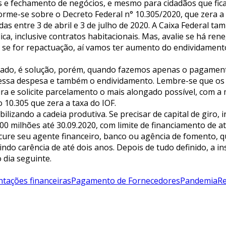
 vendas e fechamento de negócios, e mesmo para cidadãos que
orme-se sobre o Decreto Federal n° 10.305/2020, que zera a
as entre 3 de abril e 3 de julho de 2020. A Caixa Federal ta
dica, inclusive contratos habitacionais. Mas, avalie se há r
 se for repactuação, aí vamos ter aumento do endividamento
do, é solução, porém, quando fazemos apenas o pagamento
essa despesa e também o endividamento. Lembre-se que os j
eira e solicite parcelamento o mais alongado possível, com a
 10.305 que zera a taxa do IOF.
abilizando a cadeia produtiva. Se precisar de capital de gir
0 milhões até 30.09.2020, com limite de financiamento de a
ure seu agente financeiro, banco ou agência de fomento, q
luindo carência de até dois anos. Depois de tudo definido, a
 dia seguinte.
ntações financeiras
Pagamento de Fornecedores
Pandemia
Re