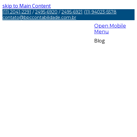
skip to Main Content
(11) 2041-2291
/
2495-6920
/
2495-6921
(11) 94023-5578
contato@bpccontabilidade.com.br
Open Mobile
Menu
Blog