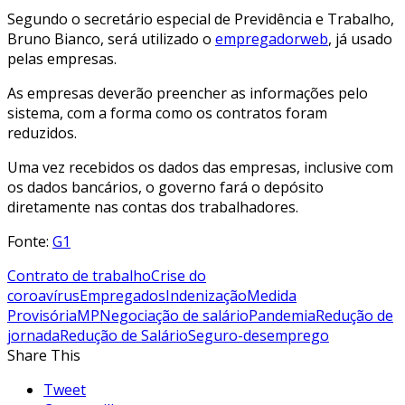
Segundo o secretário especial de Previdência e Trabalho,
Bruno Bianco, será utilizado o
empregadorweb
, já usado
pelas empresas.
As empresas deverão preencher as informações pelo
sistema, com a forma como os contratos foram
reduzidos.
Uma vez recebidos os dados das empresas, inclusive com
os dados bancários, o governo fará o depósito
diretamente nas contas dos trabalhadores.
Fonte:
G1
Contrato de trabalho
Crise do
coroavírus
Empregados
Indenização
Medida
Provisória
MP
Negociação de salário
Pandemia
Redução de
jornada
Redução de Salário
Seguro-desemprego
Share This
Tweet