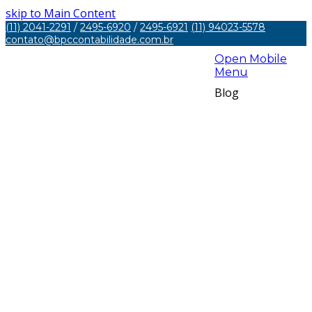
skip to Main Content
(11) 2041-2291
/
2495-6920
/
2495-6921
(11) 94023-5578
contato@bpccontabilidade.com.br
Open Mobile
Menu
Blog