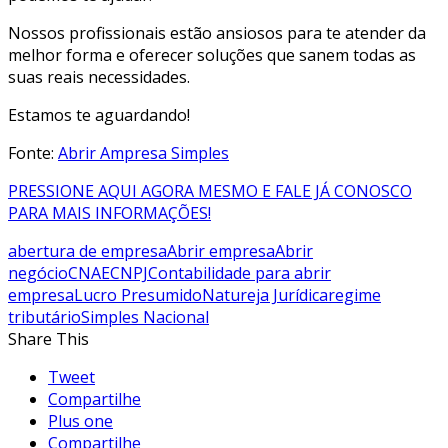
Nossos profissionais estão ansiosos para te atender da
melhor forma e oferecer soluções que sanem todas as
suas reais necessidades.
Estamos te aguardando!
Fonte:
Abrir Ampresa Simples
PRESSIONE AQUI AGORA MESMO E FALE JÁ CONOSCO
PARA MAIS INFORMAÇÕES!
abertura de empresa
Abrir empresa
Abrir
negócio
CNAE
CNPJ
Contabilidade para abrir
empresa
Lucro Presumido
Natureja Jurídica
regime
tributário
Simples Nacional
Share This
Tweet
Compartilhe
Plus one
Compartilhe