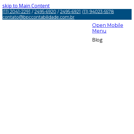
skip to Main Content
(11) 2041-2291
/
2495-6920
/
2495-6921
(11) 94023-5578
contato@bpccontabilidade.com.br
Open Mobile
Menu
Blog