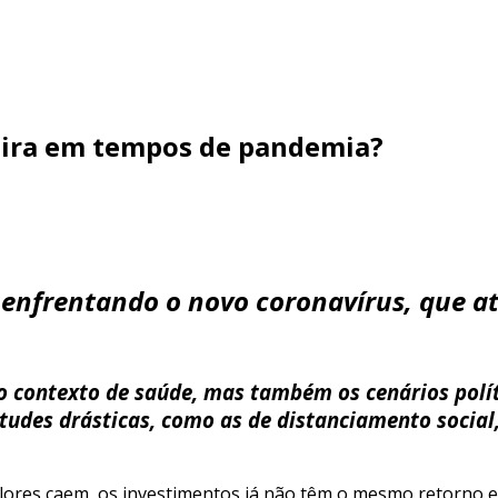
ceira em tempos de pandemia?
nfrentando o novo coronavírus, que até
o contexto de saúde, mas também os cenários polít
tudes drásticas, como as de distanciamento socia
alores caem, os investimentos já não têm o mesmo retorno e 