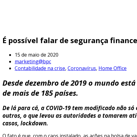
É possível falar de segurança finan
15 de maio de 2020
marketing@bpc
Contabilidade na crise
,
Coronavírus
,
Home Office
Desde dezembro de 2019 o mundo está e
de mais de 185 países.
De lá para cá, a COVID-19 tem modificado não só 
outros, o que levou as autoridades a tomarem ati
casos, lockdown.
O fato é que, com o caos instalado, as ações na bolsa de v