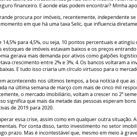
guro financeiro. E aonde elas podem encontrar? Minha apos
grande procura por imóveis, recentemente, independente se s
momento em que há uma taxa Selic, que influencia diretament
de 14,5% para 4,5%, ou seja, 10 pontos percentuais e atingiu
s estoques de imóveis estavam baixos e os preços entrando 
onomia gerava mais demanda por ativos como galpões logístic
ojetava crescimento entre 2% e 3%; 4. Os bancos voltaram a in
ixas. E tudo isso criaria um círculo virtuoso para o mercad
m acontecendo nos últimos tempos, a boa notícia é que as 
ada na última semana de março com mais de cinco mil respo
emente, o mercado imobiliário, voltam a crescer no 2º seme
sso significa que mais da metade das pessoas esperam bons 
ivas de 2019 para 2020.
perar essa crise, assim como em qualquer outra situação. Al
tais. Por conta disso, tanto investimento no setor imobil
go prazo. Mas é incontestável que, mesmo em meio à grave