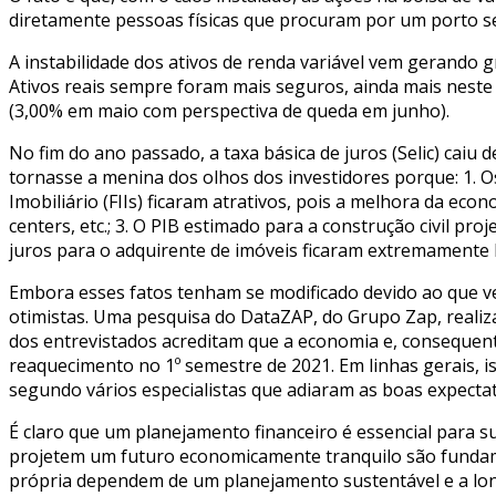
diretamente pessoas físicas que procuram por um porto se
A instabilidade dos ativos de renda variável vem gerando 
Ativos reais sempre foram mais seguros, ainda mais neste 
(3,00% em maio com perspectiva de queda em junho).
No fim do ano passado, a taxa básica de juros (Selic) caiu 
tornasse a menina dos olhos dos investidores porque: 1. O
Imobiliário (FIIs) ficaram atrativos, pois a melhora da ec
centers, etc.; 3. O PIB estimado para a construção civil pr
juros para o adquirente de imóveis ficaram extremamente ba
Embora esses fatos tenham se modificado devido ao que ve
otimistas. Uma pesquisa do DataZAP, do Grupo Zap, realiz
dos entrevistados acreditam que a economia e, consequent
reaquecimento no 1º semestre de 2021. Em linhas gerais, i
segundo vários especialistas que adiaram as boas expectat
É claro que um planejamento financeiro é essencial para su
projetem um futuro economicamente tranquilo são fundamen
própria dependem de um planejamento sustentável e a lon