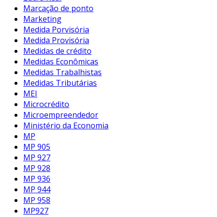
Marcação de ponto
Marketing
Medida Porvisória
Medida Provisória
Medidas de crédito
Medidas Econômicas
Medidas Trabalhistas
Medidas Tributárias
MEI
Microcrédito
Microempreendedor
Ministério da Economia
MP
MP 905
MP 927
MP 928
MP 936
MP 944
MP 958
MP927