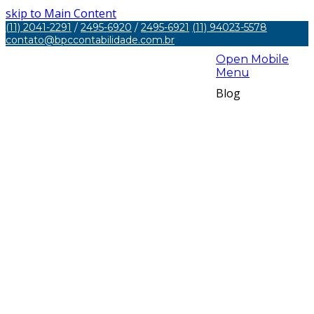
skip to Main Content
(11) 2041-2291
/
2495-6920
/
2495-6921
(11) 94023-5578
contato@bpccontabilidade.com.br
Open Mobile
Menu
Blog