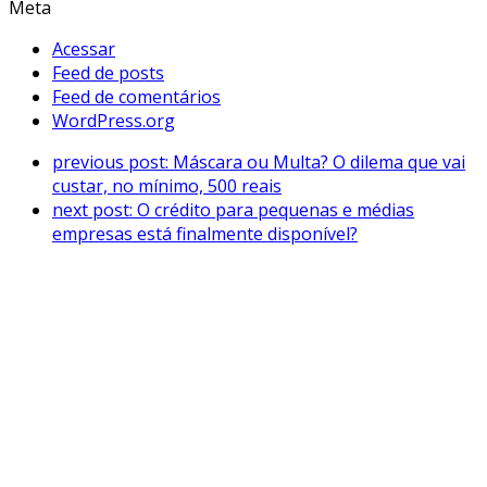
Meta
Acessar
Feed de posts
Feed de comentários
WordPress.org
previous post:
Máscara ou Multa? O dilema que vai
custar, no mínimo, 500 reais
next post:
O crédito para pequenas e médias
empresas está finalmente disponível?
ENTRE EM CONTATO
Rua São Pedro do Jequitinhonha, 21
Jd Sâo Carlos, São Paulo/SP
CEP: 08062-300