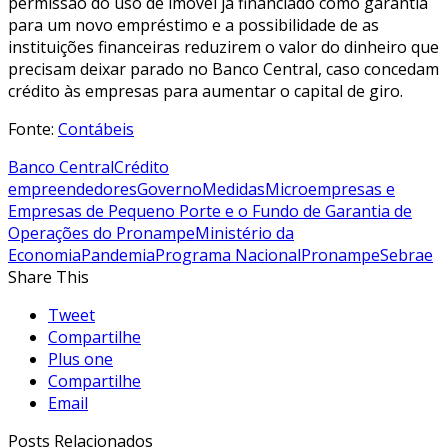
permissão do uso de imóvel já financiado como garantia
para um novo empréstimo e a possibilidade de as
instituições financeiras reduzirem o valor do dinheiro que
precisam deixar parado no Banco Central, caso concedam
crédito às empresas para aumentar o capital de giro.
Fonte:
Contábeis
Banco Central
Crédito
empreendedores
Governo
Medidas
Microempresas e
Empresas de Pequeno Porte e o Fundo de Garantia de
Operações do Pronampe
Ministério da
Economia
Pandemia
Programa Nacional
Pronampe
Sebrae
Share This
Tweet
Compartilhe
Plus one
Compartilhe
Email
Posts Relacionados