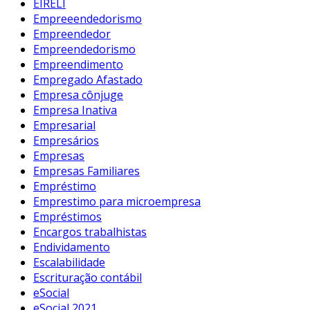
EIRELI
Empreeendedorismo
Empreendedor
Empreendedorismo
Empreendimento
Empregado Afastado
Empresa cônjuge
Empresa Inativa
Empresarial
Empresários
Empresas
Empresas Familiares
Empréstimo
Emprestimo para microempresa
Empréstimos
Encargos trabalhistas
Endividamento
Escalabilidade
Escrituração contábil
eSocial
eSocial 2021