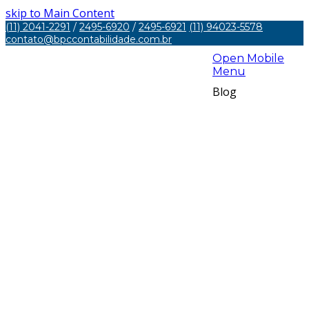
skip to Main Content
(11) 2041-2291
/
2495-6920
/
2495-6921
(11) 94023-5578
contato@bpccontabilidade.com.br
Open Mobile
Menu
Blog