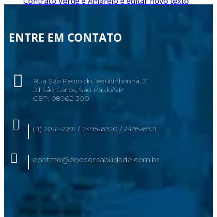
Contrato Verde e Amarelo e editar novo texto
ENTRE EM CONTATO
Rua São Pedro do Jequitinhonha, 21
Jd Sâo Carlos, São Paulo/SP
CEP: 08062-300
(11) 2041-2291
/
2495-6920
/
2495-6921
contato@bpccontabilidade.com.br