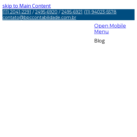
skip to Main Content
(11) 2041-2291
/
2495-6920
/
2495-6921
(11) 94023-5578
contato@bpccontabilidade.com.br
Open Mobile
Menu
Blog