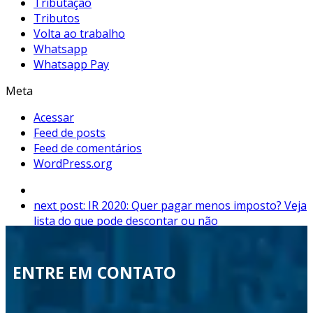
Tributação
Tributos
Volta ao trabalho
Whatsapp
Whatsapp Pay
Meta
Acessar
Feed de posts
Feed de comentários
WordPress.org
next post:
IR 2020: Quer pagar menos imposto? Veja
lista do que pode descontar ou não
ENTRE EM CONTATO