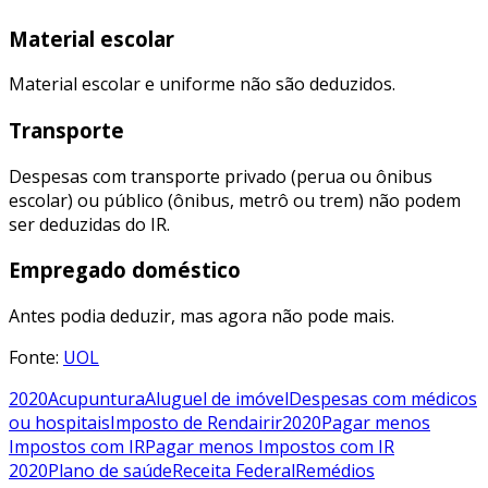
Material escolar
Material escolar e uniforme não são deduzidos.
Transporte
Despesas com transporte privado (perua ou ônibus
escolar) ou público (ônibus, metrô ou trem) não podem
ser deduzidas do IR.
Empregado doméstico
Antes podia deduzir, mas agora não pode mais.
Fonte:
UOL
2020
Acupuntura
Aluguel de imóvel
Despesas com médicos
ou hospitais
Imposto de Renda
ir
ir2020
Pagar menos
Impostos com IR
Pagar menos Impostos com IR
2020
Plano de saúde
Receita Federal
Remédios