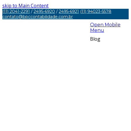
skip to Main Content
(11) 2041-2291
/
2495-6920
/
2495-6921
(11) 94023-5578
contato@bpccontabilidade.com.br
Open Mobile
Menu
Blog