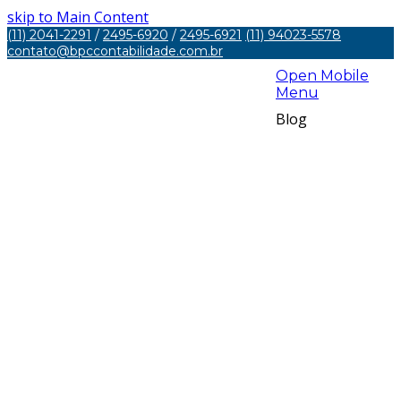
skip to Main Content
(11) 2041-2291
/
2495-6920
/
2495-6921
(11) 94023-5578
contato@bpccontabilidade.com.br
Open Mobile
Menu
Blog