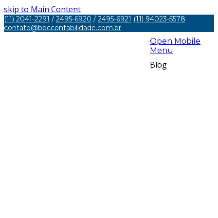
skip to Main Content
(11) 2041-2291
/
2495-6920
/
2495-6921
(11) 94023-5578
contato@bpccontabilidade.com.br
Open Mobile
Menu
Blog