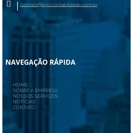
contato@bpccontabilidade.com.br
NAVEGAÇÃO RÁPIDA
HOME
SOBRE A EMPRESA
NOSSOS SERVIÇOS
NOTÍCIAS
CONTATO