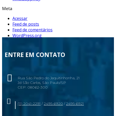
Meta
Acessar
Feed de posts
Feed de comentários
WordPress.org
ENTRE EM CONTATO
Rua São Pedro do Jequitinhonha, 21
Jd Sâo Carlos, São Paulo/SP
CEP: 08062-300
(11) 2041-2291
/
2495-6920
/
2495-6921