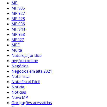
MP
MP 905
MP 927
MP 928
MP 936
MP 944
MP 958
MP927
MPE
Multa
Natureja Jurídica
negócio online
Negócios
Negócios em alta 2021
Nota fiscal
Nota Fiscal Fácil
Noticía
Noticias
Nova MP
Obrigações acessórias