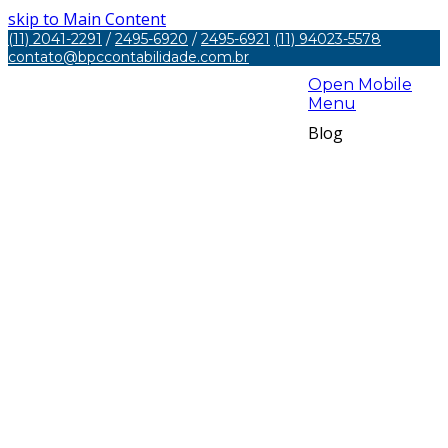
skip to Main Content
(11) 2041-2291
/
2495-6920
/
2495-6921
(11) 94023-5578
contato@bpccontabilidade.com.br
Open Mobile
Menu
Blog