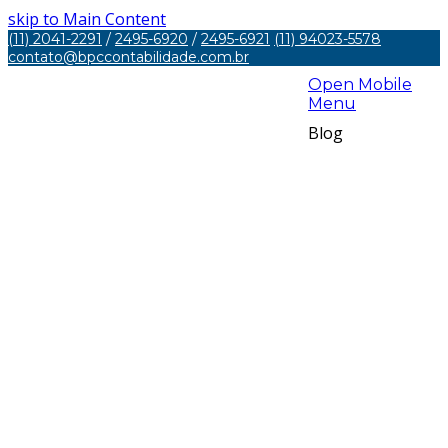
skip to Main Content
(11) 2041-2291
/
2495-6920
/
2495-6921
(11) 94023-5578
contato@bpccontabilidade.com.br
Open Mobile
Menu
Blog