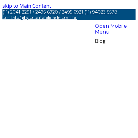
skip to Main Content
(11) 2041-2291
/
2495-6920
/
2495-6921
(11) 94023-5578
contato@bpccontabilidade.com.br
Open Mobile
Menu
Blog