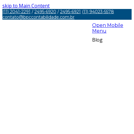
skip to Main Content
(11) 2041-2291
/
2495-6920
/
2495-6921
(11) 94023-5578
contato@bpccontabilidade.com.br
Open Mobile
Menu
Blog