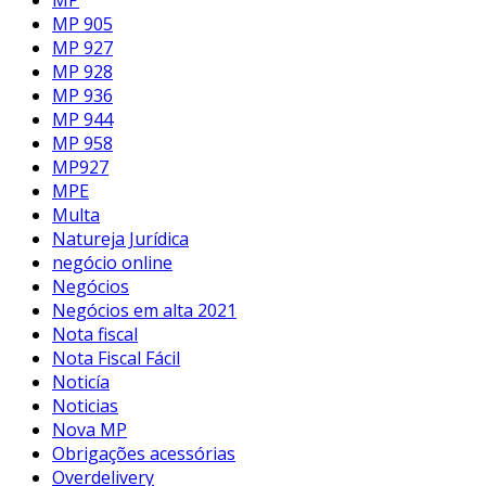
MP 905
MP 927
MP 928
MP 936
MP 944
MP 958
MP927
MPE
Multa
Natureja Jurídica
negócio online
Negócios
Negócios em alta 2021
Nota fiscal
Nota Fiscal Fácil
Noticía
Noticias
Nova MP
Obrigações acessórias
Overdelivery