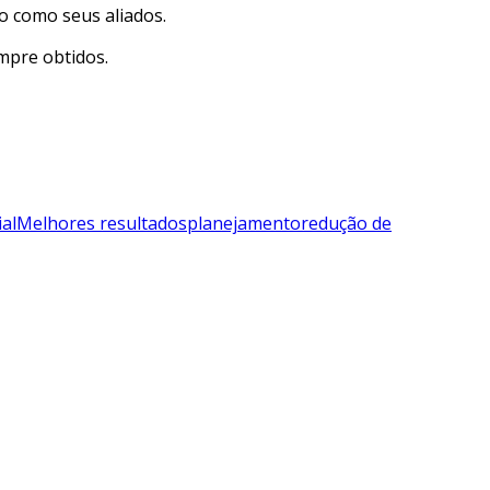
o como seus aliados.
empre obtidos.
al
Melhores resultados
planejamento
redução de