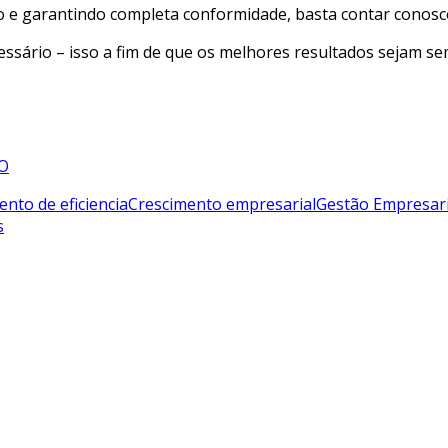
 e garantindo completa conformidade, basta contar conosc
ssário – isso a fim de que os melhores resultados sejam s
O
nto de eficiencia
Crescimento empresarial
Gestão Empresari
s