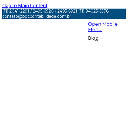
skip to Main Content
(11) 2041-2291
/
2495-6920
/
2495-6921
(11) 94023-5578
contato@bpccontabilidade.com.br
Open Mobile
Menu
Blog