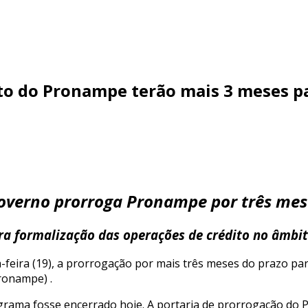
to do Pronampe terão mais 3 meses par
overno prorroga Pronampe por três mes
ra formalização das operações de crédito no âmbi
a-feira (19), a prorrogação por mais três meses do prazo pa
ronampe) .
grama fosse encerrado hoje. A portaria de prorrogação do P