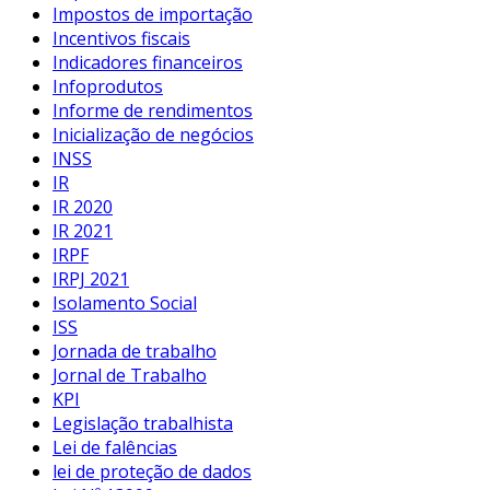
Impostos de importação
Incentivos fiscais
Indicadores financeiros
Infoprodutos
Informe de rendimentos
Inicialização de negócios
INSS
IR
IR 2020
IR 2021
IRPF
IRPJ 2021
Isolamento Social
ISS
Jornada de trabalho
Jornal de Trabalho
KPI
Legislação trabalhista
Lei de falências
lei de proteção de dados