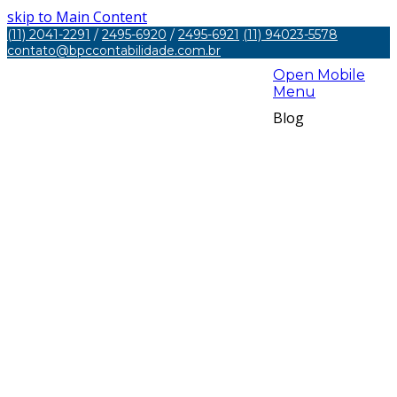
skip to Main Content
(11) 2041-2291
/
2495-6920
/
2495-6921
(11) 94023-5578
contato@bpccontabilidade.com.br
Open Mobile
Menu
Blog