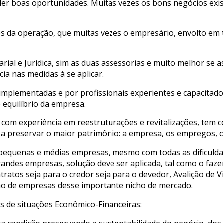
r boas oportunidades. Muitas vezes os bons negócios existe
vos da operação, que muitas vezes o empresário, envolto e
rial e Jurídica, sim as duas assessorias e muito melhor se 
ia nas medidas à se aplicar.
mplementadas e por profissionais experientes e capacitado
equilíbrio da empresa.
 com experiência em reestruturações e revitalizações, tem 
a a preservar o maior patrimônio: a empresa, os empregos, 
 pequenas e médias empresas, mesmo com todas as dificulda
randes empresas, solução deve ser aplicada, tal como o fa
ntratos seja para o credor seja para o devedor, Avalição de 
ção de empresas desse importante nicho de mercado.
 de situações Econômico-Financeiras:
a condição preservando a sustentabilidade do negócio, dos 