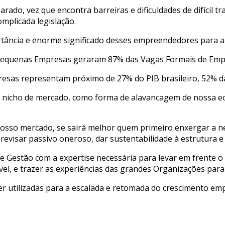
do, vez que encontra barreiras e dificuldades de difícil tra
omplicada legislação.
tância e enorme significado desses empreendedores para a
Pequenas Empresas geraram 87% das Vagas Formais de Emp
sas representam próximo de 27% do PIB brasileiro, 52% da 
se nicho de mercado, como forma de alavancagem de nossa e
nosso mercado, se sairá melhor quem primeiro enxergar a n
evisar passivo oneroso, dar sustentabilidade à estrutura e
de Gestão com a expertise necessária para levar em frente
vel, e trazer as experiências das grandes Organizações pa
 utilizadas para a escalada e retomada do crescimento emp