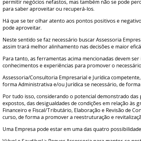
permitir negócios nefastos, mas também não se pode perde
para saber aproveitar ou recuperá-los.
Há que se ter olhar atento aos pontos positivos e negati
pode aproveitar.
Neste sentido se faz necessário buscar Assessoria Empresa
assim trará melhor alinhamento nas decisões e maior eficác
Para tanto, as ferramentas acima mencionadas devem ser i
conhecimentos e experiências para promover o necessário 
Assessoria/Consultoria Empresarial e Jurídica competente,
forma Administrativa e/ou Jurídica se necessário, de form
Por tudo isso, considerando o potencial demonstrado das
expostos, das desigualdades de condições em relação às g
Financeiro e Fiscal/Tributário, Elaboração e Revisão de Co
curso, de forma a promover a reestruturação e revitaliza
Uma Empresa pode estar em uma das quatro possibilidades
Viável e Saudável > Requer Assessoria para manter-se nest