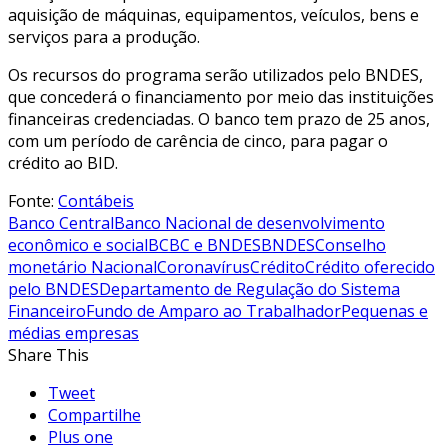
aquisição de máquinas, equipamentos, veículos, bens e
serviços para a produção.
Os recursos do programa serão utilizados pelo BNDES,
que concederá o financiamento por meio das instituições
financeiras credenciadas. O banco tem prazo de 25 anos,
com um período de carência de cinco, para pagar o
crédito ao BID.
Fonte:
Contábeis
Banco Central
Banco Nacional de desenvolvimento
econômico e social
BC
BC e BNDES
BNDES
Conselho
monetário Nacional
Coronavírus
Crédito
Crédito oferecido
pelo BNDES
Departamento de Regulação do Sistema
Financeiro
Fundo de Amparo ao Trabalhador
Pequenas e
médias empresas
Share This
Tweet
Compartilhe
Plus one