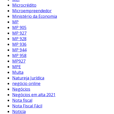
Microcrédito
Microempreendedor
Ministério da Economia
MP
MP 905
MP 927
MP 928
MP 936
MP 944
MP 958
MP927
MPE
Multa
Natureja Jurídica
negócio online
Negócios
Negócios em alta 2021
Nota fiscal
Nota Fiscal Fácil
Noticía