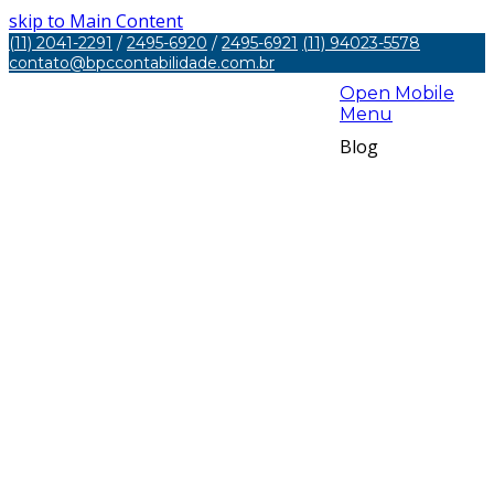
skip to Main Content
(11) 2041-2291
/
2495-6920
/
2495-6921
(11) 94023-5578
contato@bpccontabilidade.com.br
Open Mobile
Menu
Blog