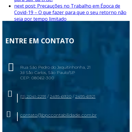
next post:
Precauções no Trabalho em Época de
Covid-19 – O que fazer para que o seu retorno não
seja por tempo limitado
ENTRE EM CONTATO
Rua São Pedro do Jequitinhonha, 21
Jd Sâo Carlos, São Paulo/SP
CEP: 08062-300
(11) 2041-2291
/
2495-6920
/
2495-6921
contato@bpccontabilidade.com.br