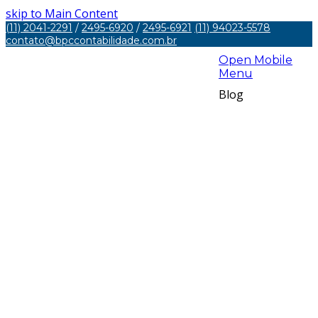
skip to Main Content
(11) 2041-2291
/
2495-6920
/
2495-6921
(11) 94023-5578
contato@bpccontabilidade.com.br
Open Mobile
Menu
Blog